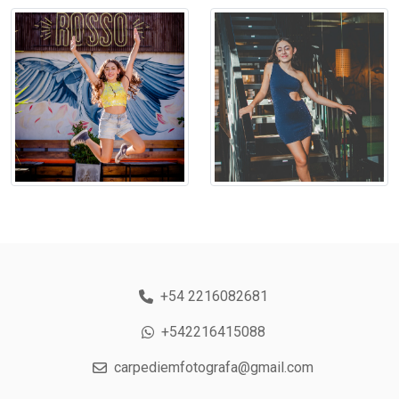
+54 2216082681
+542216415088
carpediemfotografa@gmail.com